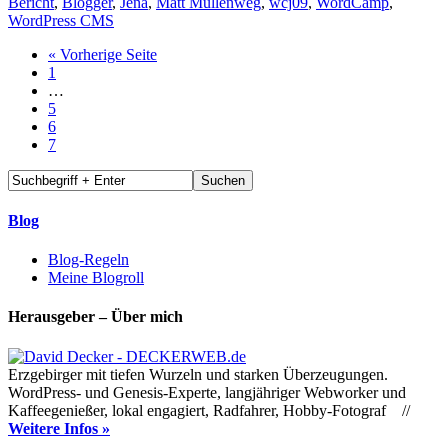
Bericht
,
Blogger
,
Jena
,
Matt Mullenweg
,
wcj09
,
WordCamp
,
WordPress CMS
« Vorherige Seite
1
…
5
6
7
Blog
Blog-Regeln
Meine Blogroll
Herausgeber – Über mich
Erzgebirger mit tiefen Wurzeln und starken Überzeugungen.
WordPress- und Genesis-Experte, langjähriger Webworker und
Kaffeegenießer, lokal engagiert, Radfahrer, Hobby-Fotograf //
Weitere Infos »