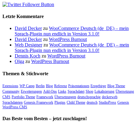
Letzte Kommentare
David Decker
zu
WooCommerce Deutsch (de_DE) – mein
Sprach-Plugin nun endlich in Version 3.1.0!
David Decker
zu
WordPress Burnout
Web Designer
zu
WooCommerce Deutsch (de_DE) – mein
Sprach-Plugin nun endlich in Version 3.1.0!
Dennis Koch
zu
WordPress Burnout
Olga
zu
WordPress Burnout
Themen & Stichworte
Extensions
WP Camp
Berlin
Blog
Referenz
Präsentationen
Erzgebirge
Blog Theme
Community
Erweiterungen
Add-Ons
Links
Sprachdatei
Shop
Lokalisierung
Übersetzung
CMS
Portfolio Theme
Framework
Übersetzungen
deutschsprachig
deckerweb
Sprachdateien
Genesis Framework
Plugins
Child Theme
deutsch
StudioPress
Genesis
WordPress CMS
Das Beste vom Besten – jetzt zuschlagen!