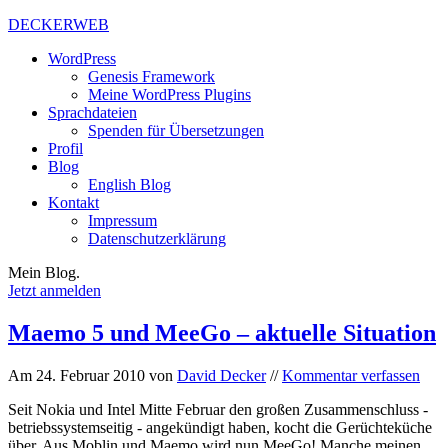
DECKERWEB
WordPress
Genesis Framework
Meine WordPress Plugins
Sprachdateien
Spenden für Übersetzungen
Profil
Blog
English Blog
Kontakt
Impressum
Datenschutzerklärung
Mein Blog.
Jetzt anmelden
Maemo 5 und MeeGo – aktuelle Situation
Am
24. Februar 2010
von
David Decker
//
Kommentar verfassen
Seit Nokia und Intel Mitte Februar den großen Zusammenschluss -
betriebssystemseitig - angekündigt haben, kocht die Gerüchteküche
über. Aus Moblin und Maemo wird nun MeeGo! Manche meinen,