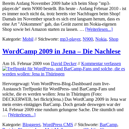
Bereits Anfang November 2009 habe ich beim Shop "mp3-
player.de" mein N900 bestellt. Bis heute - Anfang Februar 2010 - ist
es immer noch nicht da, trotz bereits vier Nachfragen beim Shop!
Damals im November sprach es sich erst langsam herum, dass es
eine Art "Abkommen" gab, das Gerät zuerst im Nokia-eigenen
Shop sowie bei Amazon starten zu lassen. …
[Weiterlesen...]
Kategorie:
Mobil
//
Stichworte:
mp3-player
,
N900
,
Nokia
,
Shop
WordCamp 2009 in Jena – Die Nachlese
Am
16. Februar 2009
von
David Decker
//
Kommentar verfassen
Hervorgewagt: Vom WordPress-Blog-Dashboard zum live-
Austausch Treffpunkt für WordPress- und BarCamp-Fans und
solche, die es werden wollen: Jena in Thüringen (Foto:
DECKERWEB, bei flickr)(Jena.) Das WordCamp 2009 in Jena war
mein erstes eintägiges BarCamp. Doch gerade deswegen war der
14. Februar 2009 eine rundum gelungene Sache. Die räumlich und
…
[Weiterlesen...]
Kategorie:
Bloggerei
,
WordPress CMS
//
Stichworte:
BarCamp
,