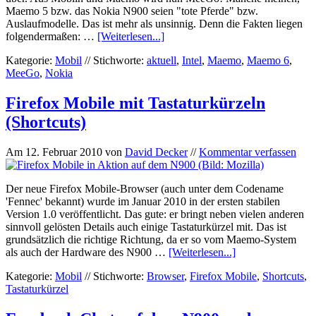
Maemo 5 bzw. das Nokia N900 seien "tote Pferde" bzw.
Auslaufmodelle. Das ist mehr als unsinnig. Denn die Fakten liegen
folgendermaßen: …
[Weiterlesen...]
Kategorie:
Mobil
//
Stichworte:
aktuell
,
Intel
,
Maemo
,
Maemo 6
,
MeeGo
,
Nokia
Firefox Mobile mit Tastaturkürzeln
(Shortcuts)
Am
12. Februar 2010
von
David Decker
//
Kommentar verfassen
Der neue Firefox Mobile-Browser (auch unter dem Codename
'Fennec' bekannt) wurde im Januar 2010 in der ersten stabilen
Version 1.0 veröffentlicht. Das gute: er bringt neben vielen anderen
sinnvoll gelösten Details auch einige Tastaturkürzel mit. Das ist
grundsätzlich die richtige Richtung, da er so vom Maemo-System
als auch der Hardware des N900 …
[Weiterlesen...]
Kategorie:
Mobil
//
Stichworte:
Browser
,
Firefox Mobile
,
Shortcuts
,
Tastaturkürzel