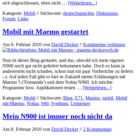
sich abgeschlossen, eben nicht …
[Weiterlesen...]
Kategorie:
Mobil
//
Stichworte:
deutschsprachig
,
Diskussion
,
Forum
,
Links
Mobil mit Maemo gestartet
Am
9. Februar 2010
von
David Decker
//
Kommentar verfassen
Nun ist dieser Blog gestartet, und das, obwohl ich mein eigenes
N900 noch gar nicht geliefert bekommen habe. Doch es kann ja
andererseits nicht schaden, schon mal ein paar Vorberichte zu liefern
;-). Auf jeden Fall gibt es hier in Zukunft meine Erfahrungen mit
Maemo 5 ('Fremantle') und dem Nokia N900. Ich möchte
Programme bzw. Applikationen testen …
[Weiterlesen...]
Kategorie:
Mobil
//
Stichworte:
Blog
,
E71
,
Maemo
,
mobil
,
Mobil
mit Maemo
,
Nokia
,
S60
,
Symbian
,
Umsteiger
Mein N900 ist immer noch nicht da
Am
8. Februar 2010
von
David Decker
//
2 Kommentare