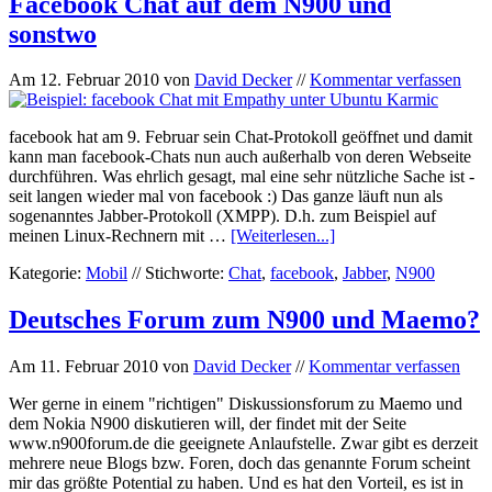
Facebook Chat auf dem N900 und
sonstwo
Am
12. Februar 2010
von
David Decker
//
Kommentar verfassen
facebook hat am 9. Februar sein Chat-Protokoll geöffnet und damit
kann man facebook-Chats nun auch außerhalb von deren Webseite
durchführen. Was ehrlich gesagt, mal eine sehr nützliche Sache ist -
seit langen wieder mal von facebook :) Das ganze läuft nun als
sogenanntes Jabber-Protokoll (XMPP). D.h. zum Beispiel auf
meinen Linux-Rechnern mit …
[Weiterlesen...]
Kategorie:
Mobil
//
Stichworte:
Chat
,
facebook
,
Jabber
,
N900
Deutsches Forum zum N900 und Maemo?
Am
11. Februar 2010
von
David Decker
//
Kommentar verfassen
Wer gerne in einem "richtigen" Diskussionsforum zu Maemo und
dem Nokia N900 diskutieren will, der findet mit der Seite
www.n900forum.de die geeignete Anlaufstelle. Zwar gibt es derzeit
mehrere neue Blogs bzw. Foren, doch das genannte Forum scheint
mir das größte Potential zu haben. Und es hat den Vorteil, es ist in