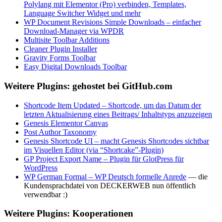
Polylang mit Elementor (Pro) verbinden, Templates,
Language Switcher Widget und mehr
WP Document Revisions Simple Downloads – einfacher
Download-Manager via WPDR
Multisite Toolbar Additions
Cleaner Plugin Installer
Gravity Forms Toolbar
Easy Digital Downloads Toolbar
Weitere Plugins: gehostet bei GitHub.com
Shortcode Item Updated – Shortcode, um das Datum der
letzten Aktualisierung eines Beitrags/ Inhaltstyps anzuzeigen
Genesis Elementor Canvas
Post Author Taxonomy
Genesis Shortcode UI – macht Genesis Shortcodes sichtbar
im Visuellen Editor (via “Shortcake”-Plugin)
GP Project Export Name – Plugin für GlotPress für
WordPress
WP German Formal – WP Deutsch formelle Anrede
— die
Kundensprachdatei von DECKERWEB nun öffentlich
verwendbar :)
Weitere Plugins: Kooperationen