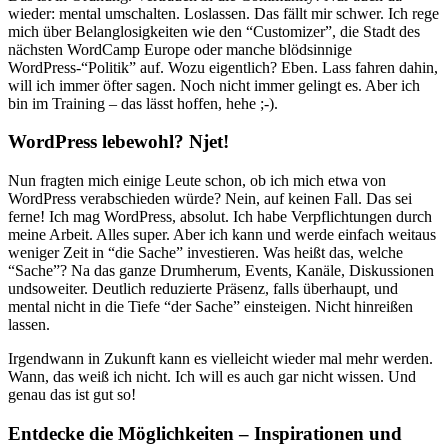
wieder: mental umschalten. Loslassen. Das fällt mir schwer. Ich rege
mich über Belanglosigkeiten wie den “Customizer”, die Stadt des
nächsten WordCamp Europe oder manche blödsinnige
WordPress-“Politik” auf. Wozu eigentlich? Eben. Lass fahren dahin,
will ich immer öfter sagen. Noch nicht immer gelingt es. Aber ich
bin im Training – das lässt hoffen, hehe ;-).
WordPress lebewohl? Njet!
Nun fragten mich einige Leute schon, ob ich mich etwa von
WordPress verabschieden würde? Nein, auf keinen Fall. Das sei
ferne! Ich mag WordPress, absolut. Ich habe Verpflichtungen durch
meine Arbeit. Alles super. Aber ich kann und werde einfach weitaus
weniger Zeit in “die Sache” investieren. Was heißt das, welche
“Sache”? Na das ganze Drumherum, Events, Kanäle, Diskussionen
undsoweiter. Deutlich reduzierte Präsenz, falls überhaupt, und
mental nicht in die Tiefe “der Sache” einsteigen. Nicht hinreißen
lassen.
Irgendwann in Zukunft kann es vielleicht wieder mal mehr werden.
Wann, das weiß ich nicht. Ich will es auch gar nicht wissen. Und
genau das ist gut so!
Entdecke die Möglichkeiten – Inspirationen und