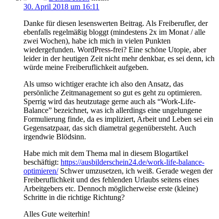
30. April 2018 um 16:11
Danke für diesen lesenswerten Beitrag. Als Freiberufler, der
ebenfalls regelmäßig bloggt (mindestens 2x im Monat / alle
zwei Wochen), habe ich mich in vielen Punkten
wiedergefunden. WordPress-frei? Eine schöne Utopie, aber
leider in der heutigen Zeit nicht mehr denkbar, es sei denn, ich
würde meine Freiberuflichkeit aufgeben.
Als umso wichtiger erachte ich also den Ansatz, das
persönliche Zeitmanagement so gut es geht zu optimieren.
Sperrig wird das heutzutage gerne auch als “Work-Life-
Balance” bezeichnet, was ich allerdings eine ungelungene
Formulierung finde, da es impliziert, Arbeit und Leben sei ein
Gegensatzpaar, das sich diametral gegenübersteht. Auch
irgendwie Blödsinn.
Habe mich mit dem Thema mal in diesem Blogartikel
beschäftigt:
https://ausbilderschein24.de/work-life-balance-
optimieren/
Schwer umzusetzen, ich weiß. Gerade wegen der
Freiberuflichkeit und des fehlenden Urlaubs seitens eines
Arbeitgebers etc. Dennoch möglicherweise erste (kleine)
Schritte in die richtige Richtung?
Alles Gute weiterhin!