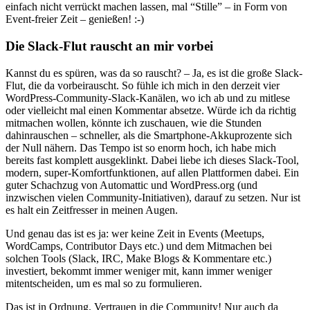
einfach nicht verrückt machen lassen, mal “Stille” – in Form von
Event-freier Zeit – genießen! :-)
Die Slack-Flut rauscht an mir vorbei
Kannst du es spüren, was da so rauscht? – Ja, es ist die große Slack-
Flut, die da vorbeirauscht. So fühle ich mich in den derzeit vier
WordPress-Community-Slack-Kanälen, wo ich ab und zu mitlese
oder vielleicht mal einen Kommentar absetze. Würde ich da richtig
mitmachen wollen, könnte ich zuschauen, wie die Stunden
dahinrauschen – schneller, als die Smartphone-Akkuprozente sich
der Null nähern. Das Tempo ist so enorm hoch, ich habe mich
bereits fast komplett ausgeklinkt. Dabei liebe ich dieses Slack-Tool,
modern, super-Komfortfunktionen, auf allen Plattformen dabei. Ein
guter Schachzug von Automattic und WordPress.org (und
inzwischen vielen Community-Initiativen), darauf zu setzen. Nur ist
es halt ein Zeitfresser in meinen Augen.
Und genau das ist es ja: wer keine Zeit in Events (Meetups,
WordCamps, Contributor Days etc.) und dem Mitmachen bei
solchen Tools (Slack, IRC, Make Blogs & Kommentare etc.)
investiert, bekommt immer weniger mit, kann immer weniger
mitentscheiden, um es mal so zu formulieren.
Das ist in Ordnung. Vertrauen in die Community! Nur auch da