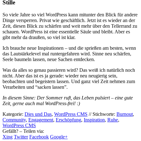
Stille
So viele Jahre so viel WordPress kann mitunter den Blick für andere
Dinge versperren. Privat wie geschäftlich. Jetzt ist es wieder an der
Zeit, diesen Blick zu schärfen und weit mehr über den Tellerrand zu
schauen. WordPress ist eine essentielle Säule und bleibt. Aber es
gibt mehr da draußen, so viel ist klar.
Ich brauche neue Inspirationen – und die sprießen am besten, wenn
das Lautstärkelevel mal runtergefahren wird. Sinne neu schärfen,
Seele baumeln lassen, neue Sachen entdecken.
Was da alles so genau passieren wird? Das weiß ich natürlich noch
nicht. Aber das ist es ja gerade: wieder neu neugierig sein,
beobachten und begeistern lassen. Und ganz viel Zeit nehmen zum
Verarbeiten und “sacken lassen”.
In diesem Sinne: Der Sommer ruft, das Leben pulsiert – eine gute
Zeit, gerne auch mal WordPress-frei! :)
Kategorie:
Dies und Das
,
WordPress CMS
//
Stichworte:
Burnout
,
Community
,
Engagement
,
Erschöpfung
,
Inspiration
,
Ruhe
,
WordPress CMS
Gefällt? – Teilen via:
Xing
Twitter
Facebook
Google+