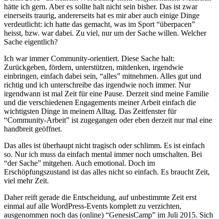
hätte ich gern. Aber es sollte halt nicht sein bisher. Das ist zwar
einerseits traurig, andererseits hat es mir aber auch einige Dinge
verdeutlicht: ich hatte das gemacht, was im Sport “überpacen”
heisst, bzw. war dabei. Zu viel, nur um der Sache willen. Welcher
Sache eigentlich?
Ich war immer Community-orientiert. Diese Sache halt:
Zurückgeben, fördern, unterstützen, mitdenken, irgendwie
einbringen, einfach dabei sein, “alles” mitnehmen. Alles gut und
richtig und ich unterschreibe das irgendwie noch immer. Nur
irgendwann ist mal Zeit für eine Pause. Derzeit sind meine Familie
und die verschiedenen Engagements meiner Arbeit einfach die
wichtigsten Dinge in meinem Alltag. Das Zeitfenster für
“Community-Arbeit” ist zugegangen oder eben derzeit nur mal eine
handbreit geöffnet.
Das alles ist überhaupt nicht tragisch oder schlimm. Es ist einfach
so. Nur ich muss da einfach mental immer noch umschalten. Bei
“der Sache” mitgehen. Auch emotional. Doch im
Erschöpfungszustand ist das alles nicht so einfach. Es braucht Zeit,
viel mehr Zeit.
Daher reift gerade die Entscheidung, auf unbestimmte Zeit erst
einmal auf alle WordPress-Events komplett zu verzichten,
ausgenommen noch das (online) “GenesisCamp” im Juli 2015. Sich