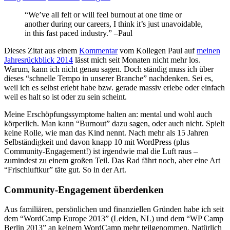
“We’ve all felt or will feel burnout at one time or
another during our careers, I think it’s just unavoidable,
in this fast paced industry.” –Paul
Dieses Zitat aus einem
Kommentar
vom Kollegen Paul auf
meinen
Jahresrückblick 2014
lässt mich seit Monaten nicht mehr los.
Warum, kann ich nicht genau sagen. Doch ständig muss ich über
dieses “schnelle Tempo in unserer Branche” nachdenken. Sei es,
weil ich es selbst erlebt habe bzw. gerade massiv erlebe oder einfach
weil es halt so ist oder zu sein scheint.
Meine Erschöpfungssymptome halten an: mental und wohl auch
körperlich. Man kann “Burnout” dazu sagen, oder auch nicht. Spielt
keine Rolle, wie man das Kind nennt. Nach mehr als 15 Jahren
Selbständigkeit und davon knapp 10 mit WordPress (plus
Community-Engagement!) ist irgendwie mal die Luft raus –
zumindest zu einem großen Teil. Das Rad fährt noch, aber eine Art
“Frischluftkur” täte gut. So in der Art.
Community-Engagement überdenken
Aus familiären, persönlichen und finanziellen Gründen habe ich seit
dem “WordCamp Europe 2013” (Leiden, NL) und dem “WP Camp
Berlin 2013” an keinem WordCamp mehr teilgenommen. Natürlich