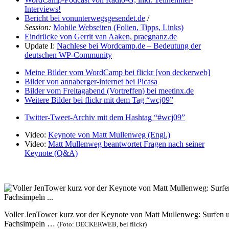
Interviews!
Bericht bei vonunterwegsgesendet.de
/
Session:
Mobile Webseiten (Folien, Tipps, Links)
Eindrücke von Gerrit van Aaken, praegnanz.de
Update I:
Nachlese bei Wordcamp.de – Bedeutung der
deutschen WP-Community
Meine Bilder vom WordCamp bei flickr [von deckerweb]
Bilder von annaberger-internet bei Picasa
Bilder vom Freitagabend (Vortreffen) bei meetinx.de
Weitere Bilder bei flickr mit dem Tag “wcj09”
Twitter-Tweet-Archiv mit dem Hashtag “#wcj09”
Video:
Keynote von Matt Mullenweg (Engl.)
Video:
Matt Mullenweg beantwortet Fragen nach seiner
Keynote (Q&A)
Voller JenTower kurz vor der Keynote von Matt Mullenweg: Surfen 
Fachsimpeln …
(Foto: DECKERWEB, bei flickr)