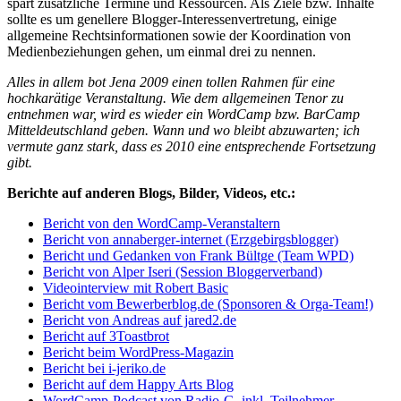
spart zusätzliche Termine und Ressourcen. Als Ziele bzw. Inhalte
sollte es um genellere Blogger-Interessenvertretung, einige
allgemeine Rechtsinformationen sowie der Koordination von
Medienbeziehungen gehen, um einmal drei zu nennen.
Alles in allem bot Jena 2009 einen tollen Rahmen für eine
hochkarätige Veranstaltung. Wie dem allgemeinen Tenor zu
entnehmen war, wird es wieder ein WordCamp bzw. BarCamp
Mitteldeutschland geben. Wann und wo bleibt abzuwarten; ich
vermute ganz stark, dass es 2010 eine entsprechende Fortsetzung
gibt.
Berichte auf anderen Blogs, Bilder, Videos, etc.:
Bericht von den WordCamp-Veranstaltern
Bericht von annaberger-internet (Erzgebirgsblogger)
Bericht und Gedanken von Frank Bültge (Team WPD)
Bericht von Alper Iseri (Session Bloggerverband)
Videointerview mit Robert Basic
Bericht vom Bewerberblog.de (Sponsoren & Orga-Team!)
Bericht von Andreas auf jared2.de
Bericht auf 3Toastbrot
Bericht beim WordPress-Magazin
Bericht bei i-jeriko.de
Bericht auf dem Happy Arts Blog
WordCamp-Podcast von Radio-G, inkl. Teilnehmer-