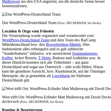
Mullenweg
aus den USA angereist, um die deutsche Szene besser
kennenzulernen.
Das WordPress-Deutschland Team
(Foto: DECKERWEB, bei flickr)
Location & Orga vom Feinsten
Die Veranstaltung wurde organisiert und verantwortet vom
WordPress-Deutschland Team
und dem Team des BarCamp
Mitteldeutschland bzw. den
Bewerberblog-Mädels
. Hier
funktionierte alles reibungslos und es gab zahlreiche
“Sonderfeatures” inklusive, wie ausreichend
Sonntagmorgen-
Kaffee
, lecker Brezen,
T-Shirts
, Buttons und Aufkleber usw. In
dieser Hinsicht konnten sich alle Teilnehmer – aus ganz
Deutschland und sogar aus Österreich – sehr wohl fühlen. Hinzu
kam die grandiose Aussicht, bzw. Rundumsicht, auf die Thüringer
Metropole, die ja gemeinhin als
Leuchtturm
im Südosten
Deutschlands gilt.
West trifft Ost: WordPress-Erfinder Matt Mullenweg mit David Deck
deckerweb
(Foto: DECKERWEB, bei flickr)
Routine & Begeisterung