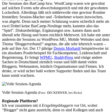
Die Sessions des BarCamp bzw. WordCamp waren wie gewohnt
auf solchen Events sehr abwechslungsreich und mit der gewohnten
Lockerheit. Allerdings läßt sich mittlerweile eine gewisse Routine
feststellen: Session-Macher und -Teilnehmer wissen inzwischen,
was abgeht. Denn nach meiner Schätzung waren sicherlich mehr als
zwei Drittel keine BarCamp-Neulinge mehr, kannten also das
“Spiel”. Diskursbeiträge, Ergänzungen usw. kamen dann auch
überall sehr flüssig und boten reichlich Mehrwert. Ich habe mir unter
anderem die Sessions zu WordPress MU, Mobile Websites und dem
Thema ‘Bloggerverband?’ angetan, die alle sehr lehrreich waren –
jede auf ihre Art. Der 17-jährige
Dennis Morhardt
beispielsweise ist
ein absolutes Positivbeispiel für Fachkompetenz, Leidenschaft und
Begeisterung. Er bringt
WPMU
,
BuddyPress
und einige andere
Sachen in Deutschland ziemlich voran und hilft damit vielen
Bloggern, Webmastern, letztlich Organisationen und Firmen. Ich
denke, er wird sicher bald weitere Supporter finden und das Team
kann somit wachsen.
Volle Session-Agenda
(Foto: DECKERWEB, bei flickr)
Regionale Plattform?
Ich war zusammen mit 4
Erzgebirgsbloggern
vor Ort, wobei
“Blogger” nicht ganz ausreicht, denn es sind Kollegen und auch