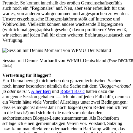
Freunde. So kommt innerhalb des großen Gemeinschaftsgefühls
auch noch ein “Regionales” auf. Neu, aber sehr erfreulich für uns
war es, von anderen wahrgenommen und angesprochen zu werden.
Unsere erzgebirgische Bloggerplattform stößt auf Interesse und
Wohlwollen. Vielleicht können andere wachsende Blogregionen
(wirklich mal geographisch gesehen) davon profitieren? Wer weiß,
wir stehen auf jeden Fall für einen weiteren Erfahrungsaustausch zur
Verfügung.
Session mit Dennis Morhardt von WPMU-Deutschland
(Foto: DECKE
flickr)
Vertretung für Blogger?
Ein Thema bewegt mich neben den ganzen technischen Sachen
noch immer besonders: nämlich die Sache mit dem
‘Bloggerverband
ja oder nein?’
.
Alper Iseri
und
Robert Basic
hatten dazu die
anregende Session gehalten. — Ich bin auf jeden Fall dafür, denn so
ein Verein hätte viele Vorteile! Allerdings unter zwei Bedingungen:
dass es möglichst dieses Jahr noch losgeht (vom Reden endlich rein
in die Praxis!) und sich dort die nach vorn denkenden,
sachorientierten Blogger-Leute zusammentun. Als Rechtsform
schlage ich einen gemeinnützigen Verein vor. Vorstand, Satzung
usw. kann man direkt vor oder nach einem BarCamp wählen, das