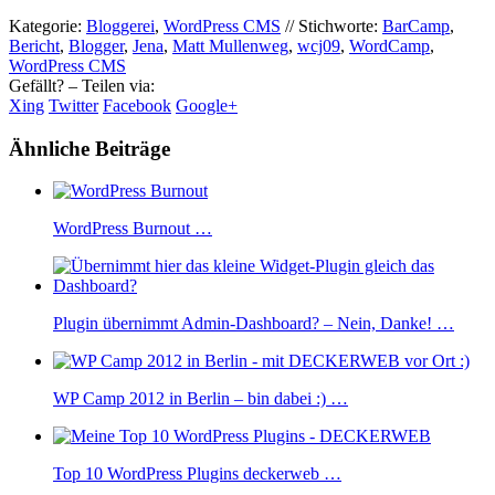
Kategorie:
Bloggerei
,
WordPress CMS
//
Stichworte:
BarCamp
,
Bericht
,
Blogger
,
Jena
,
Matt Mullenweg
,
wcj09
,
WordCamp
,
WordPress CMS
Gefällt? – Teilen via:
Xing
Twitter
Facebook
Google+
Ähnliche Beiträge
WordPress Burnout …
Plugin übernimmt Admin-Dashboard? – Nein, Danke! …
WP Camp 2012 in Berlin – bin dabei :) …
Top 10 WordPress Plugins deckerweb …