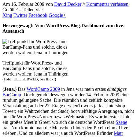
Am
16. Februar 2009
von
David Decker
//
Kommentar verfassen
Gefällt? – Teilen via:
Xing
Twitter
Facebook
Google+
Hervorgewagt: Vom WordPress-Blog-Dashboard zum live-
Austausch
Treffpunkt für WordPress- und
BarCamp-Fans und solche, die es
werden wollen: Jena in Thüringen
(Foto: DECKERWEB, bei flickr)
(Jena.)
Das
WordCamp 2009
in Jena war mein erstes
eintägiges
BarCamp
. Doch gerade deswegen war der 14. Februar 2009 eine
rundum gelungene Sache. Die räumlich und zeitlich kompakte
Veranstaltung auf der 27. Etage des JenTowers (a.k.a. Intershop
Tower; ein Wahrzeichen der Stadt) bot vielfältige Anregungen, nicht
nur für WordPress-Nutzer bzw. -Webmaster. Es war in erster Linie
ein großes Meet’n’Greet, wo sich die deutsche WordPress-
Szene
traf. Nun konnte man die Menschen hinter den Pixeln einmal live
erleben. Und zu alledem war ja auch WordPress-Erfinder
Matt