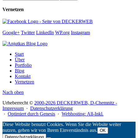
Vernetzen
Google+
Twitter
LinkedIn
WP.org
Instagram
Start
Über
Portfolio
Blog
Kontakt
Vernetzen
Nach oben
Urheberrecht ©
2000-2026 DECKERWEB, D-Chemnitz -
Impressum
·
Datenschutzerklärung
·
Optimiert durch Genesis
·
Webhosting: All-Inkl.
Diese Website benutzt Cookies. Wenn Sie die Website weiter
nutzen, gehen wir von Ihrem Einverständnis aus.
OK
Datenschutzerklärung