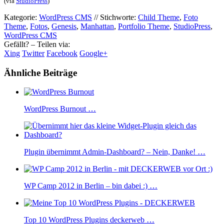
(via
StudioPress
)
Kategorie:
WordPress CMS
//
Stichworte:
Child Theme
,
Foto
Theme
,
Fotos
,
Genesis
,
Manhattan
,
Portfolio Theme
,
StudioPress
,
WordPress CMS
Gefällt? – Teilen via:
Xing
Twitter
Facebook
Google+
Ähnliche Beiträge
WordPress Burnout …
Plugin übernimmt Admin-Dashboard? – Nein, Danke! …
WP Camp 2012 in Berlin – bin dabei :) …
Top 10 WordPress Plugins deckerweb …