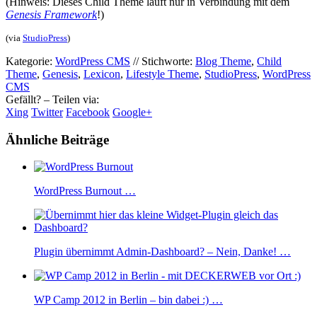
(Hinweis: Dieses Child Theme läuft nur in Verbindung mit dem
Genesis Framework
!)
(via
StudioPress
)
Kategorie:
WordPress CMS
//
Stichworte:
Blog Theme
,
Child
Theme
,
Genesis
,
Lexicon
,
Lifestyle Theme
,
StudioPress
,
WordPress
CMS
Gefällt? – Teilen via:
Xing
Twitter
Facebook
Google+
Ähnliche Beiträge
WordPress Burnout …
Plugin übernimmt Admin-Dashboard? – Nein, Danke! …
WP Camp 2012 in Berlin – bin dabei :) …