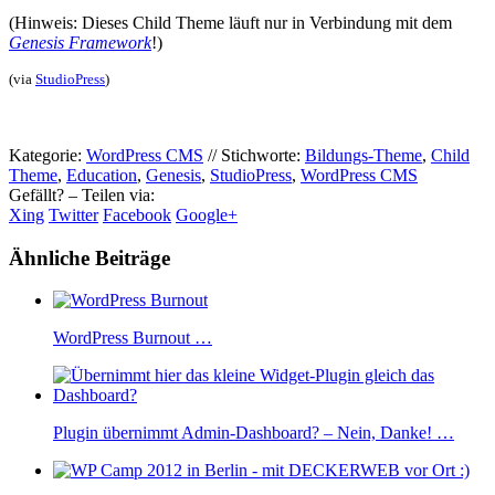
(Hinweis: Dieses Child Theme läuft nur in Verbindung mit dem
Genesis Framework
!)
(via
StudioPress
)
Kategorie:
WordPress CMS
//
Stichworte:
Bildungs-Theme
,
Child
Theme
,
Education
,
Genesis
,
StudioPress
,
WordPress CMS
Gefällt? – Teilen via:
Xing
Twitter
Facebook
Google+
Ähnliche Beiträge
WordPress Burnout …
Plugin übernimmt Admin-Dashboard? – Nein, Danke! …