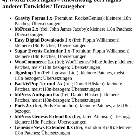
anderer Entwickler/ Herausgeber
Gravity Forms 1.x
(Premium; RocketGenius): kleinere i18n
Patches; Übersetzungen
bbPress 2.x
(frei; John James Jacoby): kleinere i18n Patches;
Übersetzungen
Easy Digital Downloads 1.x
(frei; Pippin Williamson):
kleinere i18n Patches; Übersetzungen
Sugar Events Calendar 1.x
(Premium; Pippin Williamson):
kleinere i18n Patches; Übersetzungen
WooCommerce 1.x
(frei; WooThemes/ Mike Jolley): kleinere
Patches, meist i18n-bezogen; Übersetzungen
Jigoshop 1.x
(frei; Jigowatt Ltd.): kleinere Patches, meist
i18n-bezogen; Übersetzungen
BackWPup 1.x und 2.x
(frei; Daniel Hüsken): kleinere
Patches, meist i18n-bezogen; Übersetzungen
bbPress Antispam 0.x
(frei; Daniel Hüsken): kleinere
Patches, meist i18n-bezogen; Übersetzungen
Pods 2.x
(frei; Pods Foundation): kleinere Patches, alle i18n-
bezogen
bbPress Genesis Extend 0.x
(frei; Jared Atchison): Testing;
kleinere i18n Patches; Übersetzungen
Genesis eNews Extended 0.x
(frei; Brandon Kraft): kleinere
i18n Patches; Übersetzungen