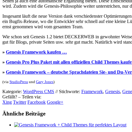
Seiten ja auch eine automatische Ergänzung bieten. Diese Entscheidu
wird. Zudem wird die Genesis-Philosophie weiter unterstrichen, nur d
Insgesamt läuft die neue Version dank verschiedenster Optimierungen 
ein Bugfix-Release, wo die Entwickler sehr schnell auf eine kleine 
ernst genommen wird vom gesamten Team.
Wie schon seit Genesis 1.2 bietet DECKERWEB in gewohnter Weise
gut für Blogs, private Seiten usw. sehr gut macht. Natürlich wird sta
»
Genesis Framework kaufen …
»
Genesis Pro Plus Paket mit allen offiziellen Child Themes kau
»
Genesis Framework – deutsche Sprachdateien Sie- und Du-Ve
(via
StudioPress
und
Gary Jones
)
Kategorie:
WordPress CMS
//
Stichworte:
Framework
,
Genesis
,
Gene
Gefällt? – Teilen via:
Xing
Twitter
Facebook
Google+
Ähnliche Beiträge