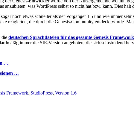
ng der Genesis-Entwickler wurde von der Nutzergemeinde weithin begrü
as anzubieten, was WordPress selbst so nicht hat bzw. kann. Dies hält 
sogar noch etwas schneller als der Vorgänger 1.5 und wie immer sehr s
Lücke reagierten, die durch die Genesis-Community entdeckt wurde. Man
 die
deutschen Sprachdateien für das gesamte Genesis Framework
ndardmäßig immer die SIE-Version angeboten, die sich selbstredend herv
fen …
rsionen …
sis Framework
,
StudioPress
,
Version 1.6