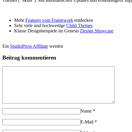
Themes ("Skins"). Mit automatischen Updates und erstklassigem Supp
Mehr
Features vom Framework
entdecken
Sehr viele und hochwertige
Child Themes
Klasse Designbeispiele im Genesis
Design Showcase
Ein
StudioPress Affiliate
werden
Beitrag kommentieren
Name
*
E-Mail
*