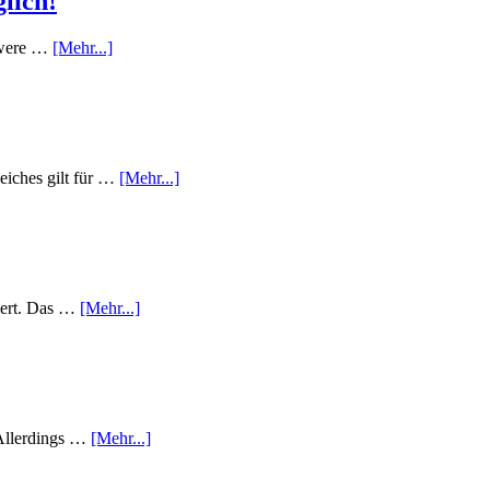
lich!
hwere …
[Mehr...]
iches gilt für …
[Mehr...]
niert. Das …
[Mehr...]
 Allerdings …
[Mehr...]