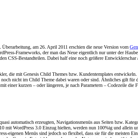
. Überarbeitung, am 26. April 2011 erschien die neue Version vom
Gen
rdPress-Frameworks, der man das Neue eigentlich nur unter der Haube 
 den CSS-Bestandteilen. Dabei half eine noch größere Entwicklerschar 
kler, die mit Genesis Child Themes bzw. Kundentemplates entwickeln. 
se noch nicht im Child Theme dabei waren oder sind. Ähnliches gilt fü
mit einer kurzen – oder längeren, je nach Parametern – Codezeile die Fu
 quasi automatisch erzeugten, Navigationsmenüs aus Seiten bzw. Kategor
10 mit WordPress 3.0 Einzug hielten, werden nun 100%ig und allein unt
ss-eigenen Menüs sind jedoch so flexibel, dass sie für die meisten Eins