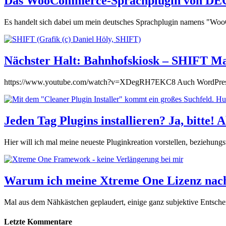
Das WooCommerce-Sprachplugin von DEC
Es handelt sich dabei um mein deutsches Sprachplugin namens "W
Nächster Halt: Bahnhofskiosk – SHIFT M
https://www.youtube.com/watch?v=XDegRH7EKC8 Auch WordPress-Ent
Jeden Tag Plugins installieren? Ja, bitte! 
Hier will ich mal meine neueste Pluginkreation vorstellen, beziehu
Warum ich meine Xtreme One Lizenz nach 
Mal aus dem Nähkästchen geplaudert, einige ganz subjektive Entsch
Letzte Kommentare