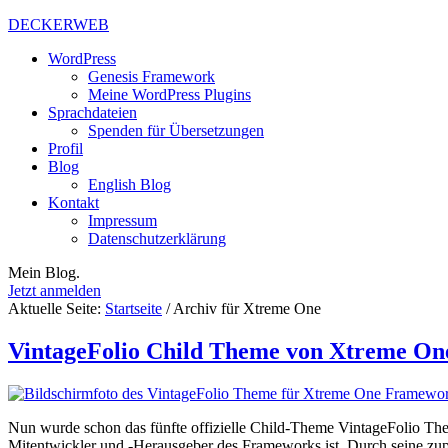
DECKERWEB
WordPress
Genesis Framework
Meine WordPress Plugins
Sprachdateien
Spenden für Übersetzungen
Profil
Blog
English Blog
Kontakt
Impressum
Datenschutzerklärung
Mein Blog.
Jetzt anmelden
Aktuelle Seite:
Startseite
/
Archiv für Xtreme One
VintageFolio Child Theme von Xtreme One 
Nun wurde schon das fünfte offizielle Child-Theme VintageFolio The
Mitentwickler und -Herausgeber des Frameworks ist. Durch seine zupa