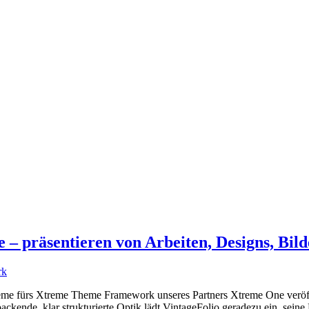
– präsentieren von Arbeiten, Designs, Bild
me fürs Xtreme Theme Framework unseres Partners Xtreme One veröffen
ckende, klar strukturierte Optik lädt VintageFolio geradezu ein, sein