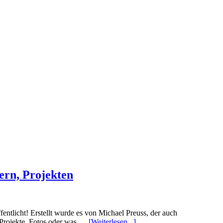
ern, Projekten
tlicht! Erstellt wurde es von Michael Preuss, der auch
e Projekte, Fotos oder was …
[Weiterlesen...]