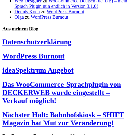
Web Designer
zu
WooCommerce Deutsch (de_DE) – mein
Sprach-Plugin nun endlich in Version 3.1.0!
Dennis Koch
zu
WordPress Burnout
Olga
zu
WordPress Burnout
Aus meinem Blog
Datenschutzerklärung
WordPress Burnout
ideaSpektrum Angebot
Das WooCommerce-Sprachplugin von
DECKERWEB wurde eingestellt –
Verkauf möglich!
Nächster Halt: Bahnhofskiosk – SHIFT
Magazin hat Mut zur Veränderung!