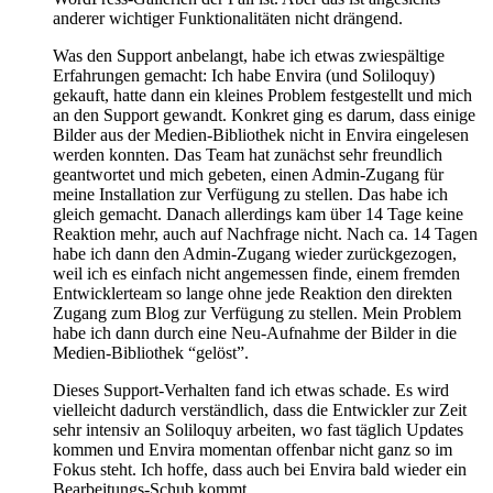
anderer wichtiger Funktionalitäten nicht drängend.
Was den Support anbelangt, habe ich etwas zwiespältige
Erfahrungen gemacht: Ich habe Envira (und Soliloquy)
gekauft, hatte dann ein kleines Problem festgestellt und mich
an den Support gewandt. Konkret ging es darum, dass einige
Bilder aus der Medien-Bibliothek nicht in Envira eingelesen
werden konnten. Das Team hat zunächst sehr freundlich
geantwortet und mich gebeten, einen Admin-Zugang für
meine Installation zur Verfügung zu stellen. Das habe ich
gleich gemacht. Danach allerdings kam über 14 Tage keine
Reaktion mehr, auch auf Nachfrage nicht. Nach ca. 14 Tagen
habe ich dann den Admin-Zugang wieder zurückgezogen,
weil ich es einfach nicht angemessen finde, einem fremden
Entwicklerteam so lange ohne jede Reaktion den direkten
Zugang zum Blog zur Verfügung zu stellen. Mein Problem
habe ich dann durch eine Neu-Aufnahme der Bilder in die
Medien-Bibliothek “gelöst”.
Dieses Support-Verhalten fand ich etwas schade. Es wird
vielleicht dadurch verständlich, dass die Entwickler zur Zeit
sehr intensiv an Soliloquy arbeiten, wo fast täglich Updates
kommen und Envira momentan offenbar nicht ganz so im
Fokus steht. Ich hoffe, dass auch bei Envira bald wieder ein
Bearbeitungs-Schub kommt.