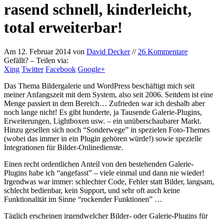
rasend schnell, kinderleicht,
total erweiterbar!
Am
12. Februar 2014
von
David Decker
//
26 Kommentare
Gefällt? – Teilen via:
Xing
Twitter
Facebook
Google+
Das Thema Bildergalerie und WordPress beschäftigt mich seit
meiner Anfangszeit mit dem System, also seit 2006. Seitdem ist eine
Menge passiert in dem Bereich… Zufrieden war ich deshalb aber
noch lange nicht! Es gibt hunderte, ja Tausende Galerie-Plugins,
Erweiterungen, Lightboxen usw. – ein unüberschaubarer Markt.
Hinzu gesellen sich noch “Sonderwege” in spezielen Foto-Themes
(wobei das immer in ein Plugin gehören würde!) sowie spezielle
Integrationen für Bilder-Onlinedienste.
Einen recht ordentlichen Anteil von den bestehenden Galerie-
Plugins habe ich “angefasst” – viele einmal und dann nie wieder!
Irgendwas war immer: schlechter Code, Fehler statt Bilder, langsam,
schlecht bedienbar, kein Support, und sehr oft auch keine
Funktionalität im Sinne “rockender Funktionen” …
Täglich erscheinen irgendwelcher Bilder- oder Galerie-Plugins für