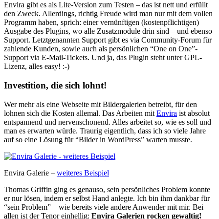
Envira gibt es als Lite-Version zum Testen – das ist nett und erfüllt
den Zweck. Allerdings, richtig Freude wird man nur mit dem vollen
Programm haben, sprich: einer vernünftigen (kostenpflichtigen)
Ausgabe des Plugins, wo alle Zusatzmodule drin sind – und ebenso
Support. Letztgenannten Support gibt es via Community-Forum für
zahlende Kunden, sowie auch als persönlichen “One on One”-
Support via E-Mail-Tickets. Und ja, das Plugin steht unter GPL-
Lizenz, alles easy! :-)
Investition, die sich lohnt!
Wer mehr als eine Webseite mit Bildergalerien betreibt, für den
lohnen sich die Kosten allemal. Das Arbeiten mit
Envira
ist absolut
entspannend und nervenschonend. Alles arbeitet so, wie es soll und
man es erwarten würde. Traurig eigentlich, dass ich so viele Jahre
auf so eine Lösung für “Bilder in WordPress” warten musste.
Envira Galerie –
weiteres Beispiel
Thomas Griffin ging es genauso, sein persönliches Problem konnte
er nur lösen, indem er selbst Hand anlegte. Ich bin ihm dankbar für
“sein Problem” – wie bereits viele andere Anwender mit mir. Bei
allen ist der Tenor einhellig:
Envira Galerien rocken gewaltig!