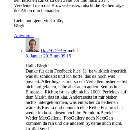
den falschen Links zu den Seite vor und nach 2014.
Verkleinert man das Browserfenster, rutscht die Reihenfolge
der Alben durcheinander.
Liebe und genervte Grüße,
Birgit
Antworten
David Decker
meint
8. Januar 2015 um 09:15
Hallo Birgit!
Danke für dein Feedback hier! Ja, ist wirklich ärgerlich,
was du schilderst und ich hoffe, das da noch was
passiert. Allerdings ist mir so ein Verhalten bisher selbst
nicht aufgefallen, habe aber auch andere Setups im
Einsatz… Richtig ist: es gibt nichts 100% Perfektes auf
dem Markt, das ist klar. Andererseits ist mir bisher
nichts untergekommen, was einfacher zu bedienen
wäre als Envira und dennoch eine Reihe Features hat –
weder im kostenlosen noch im Premium-Bereich.
Weder MaxGalleria, FooGallery noch NextGen
kommen da ran und die anderen Systeme auch nicht.
Gruß, David