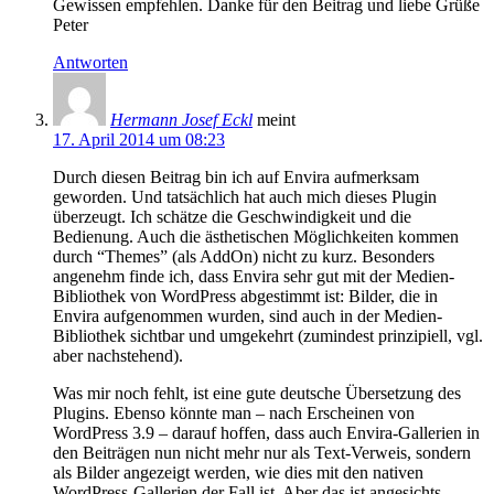
Gewissen empfehlen. Danke für den Beitrag und liebe Grüße
Peter
Antworten
Hermann Josef Eckl
meint
17. April 2014 um 08:23
Durch diesen Beitrag bin ich auf Envira aufmerksam
geworden. Und tatsächlich hat auch mich dieses Plugin
überzeugt. Ich schätze die Geschwindigkeit und die
Bedienung. Auch die ästhetischen Möglichkeiten kommen
durch “Themes” (als AddOn) nicht zu kurz. Besonders
angenehm finde ich, dass Envira sehr gut mit der Medien-
Bibliothek von WordPress abgestimmt ist: Bilder, die in
Envira aufgenommen wurden, sind auch in der Medien-
Bibliothek sichtbar und umgekehrt (zumindest prinzipiell, vgl.
aber nachstehend).
Was mir noch fehlt, ist eine gute deutsche Übersetzung des
Plugins. Ebenso könnte man – nach Erscheinen von
WordPress 3.9 – darauf hoffen, dass auch Envira-Gallerien in
den Beiträgen nun nicht mehr nur als Text-Verweis, sondern
als Bilder angezeigt werden, wie dies mit den nativen
WordPress-Gallerien der Fall ist. Aber das ist angesichts