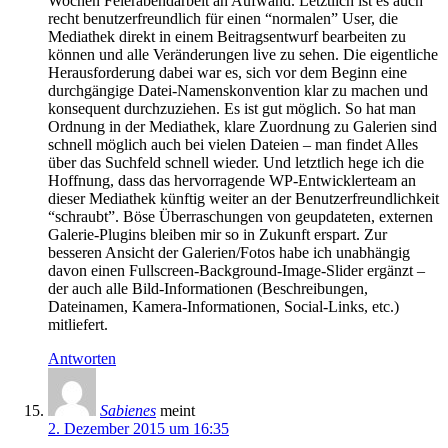
Wochen Feierabendarbeit an Aufwand. Letztlich ist es auch
recht benutzerfreundlich für einen “normalen” User, die
Mediathek direkt in einem Beitragsentwurf bearbeiten zu
können und alle Veränderungen live zu sehen. Die eigentliche
Herausforderung dabei war es, sich vor dem Beginn eine
durchgängige Datei-Namenskonvention klar zu machen und
konsequent durchzuziehen. Es ist gut möglich. So hat man
Ordnung in der Mediathek, klare Zuordnung zu Galerien sind
schnell möglich auch bei vielen Dateien – man findet Alles
über das Suchfeld schnell wieder. Und letztlich hege ich die
Hoffnung, dass das hervorragende WP-Entwicklerteam an
dieser Mediathek künftig weiter an der Benutzerfreundlichkeit
“schraubt”. Böse Überraschungen von geupdateten, externen
Galerie-Plugins bleiben mir so in Zukunft erspart. Zur
besseren Ansicht der Galerien/Fotos habe ich unabhängig
davon einen Fullscreen-Background-Image-Slider ergänzt –
der auch alle Bild-Informationen (Beschreibungen,
Dateinamen, Kamera-Informationen, Social-Links, etc.)
mitliefert.
Antworten
Sabienes
meint
2. Dezember 2015 um 16:35