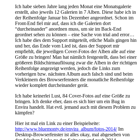
Ich habe sieben Jahre lang jeden Monat eine Monatsgalerie
erstellt, also jeweils 12 Galerien in 7 Alben. Diese habe ich in
der Reihenfolge Januar bis Dezember angeordnet. Schon im
Front-End fiel mir auf, dass ich die Galerien dort
“durcheinander” anordnen muss, um sie im Back-End
geordnet sehen zu können – eine Sache von trial and error…
Ich habe dies dem Support mitgeteilt, etliche Mails gingen hin
und her, das Ende vom Lied ist, dass der Support mir
empfiehlt, die jeweiligen Cover-Fotos der Alben alle auf eine
Größe zu bringen! Man hat nämlich festgestellt, dass bei einer
größeren Bildschirmauflösung zwar die Alben in der richtigen
Reihenfolge angezeigt werden, jedoch die Links zum
vorherigen bzw. nächsten Album auch falsch sind und beim
Verkleinern des Browserfensters die monatliche Reihenfolge
wieder komplett durcheinander gerät.
Ich habe keinerlei Lust, 84 Cover-Fotos auf eine Größe zu
bringen. Ich denke eher, dass es sich hier um ein Bug in
Envira handelt. Hat evtl. jemand auch mit diesem Problem zu
kämpfen?
Hier ist mal ein Link zu einer Beispielseite:
http://www.bluemonty.de/envira_album/fotos-2014/
Im
Desktop-Browserfenster ist alles okay, mal abgesehen von