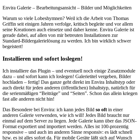
Envira Galerie – Bearbeitungsansicht – Bilder und Möglichkeiten
Warum so viele Lobeshymnen? Weil ich die Arbeit von Thomas
Griffin seit einigen Jahren verfolge, kritisch begleite und vor allem
seine Kreationen auch einsetze und daher kenne. Envira Galerie ist
gerade dabei, auf allen von mir betreuten Installationen zur
Standard-Bildergalerielösung zu werden. Ich bin wirklich schwer
begeistert!
Installieren und sofort loslegen!
Ich installiere das Plugin – und eventuell noch einige Zusatzmodule
dazu – und sofort kann ich loslegen! Galerietitel vergeben, Bilder
hochladen – fertig! Das ganze geht direkt im Envira Inhaltstyp oder
auch direkt für jeden anderen (öffentlichen) Inhaltstyp, natürlich für
die serienmäßigen “Beiträge” und “Seiten”. Schon das allein kriegen
fast alle anderen nicht hin!
Das Besondere bei Envira: ich kann jedes Bild
so oft
in einer
anderen Galerie verwenden, wie ich will! Jedes Bild braucht nur
einmal auf dem Server zu liegen. Jede Galerie kann über das JSON-
Format exportiert und importiert werden. Alles ist 100-prozentig
responsive – und auch im anderen Sinne responsiv: es lädt schnell
bzw. es ist alles sofort da. Für mobile Geräte läßt sich auf Wunsch