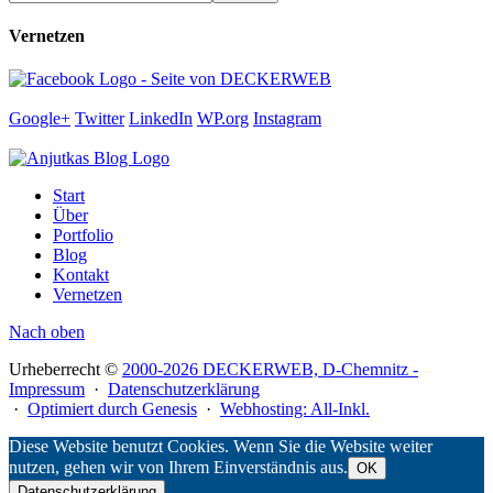
Vernetzen
Google+
Twitter
LinkedIn
WP.org
Instagram
Start
Über
Portfolio
Blog
Kontakt
Vernetzen
Nach oben
Urheberrecht ©
2000-2026 DECKERWEB, D-Chemnitz -
Impressum
·
Datenschutzerklärung
·
Optimiert durch Genesis
·
Webhosting: All-Inkl.
Diese Website benutzt Cookies. Wenn Sie die Website weiter
nutzen, gehen wir von Ihrem Einverständnis aus.
OK
Datenschutzerklärung