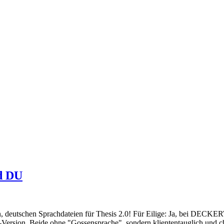
nd DU
n, deutschen Sprachdateien für Thesis 2.0! Für Eilige: Ja, bei DECKE
ersion. Beide ohne "Gossensprache", sondern kliententauglich und c