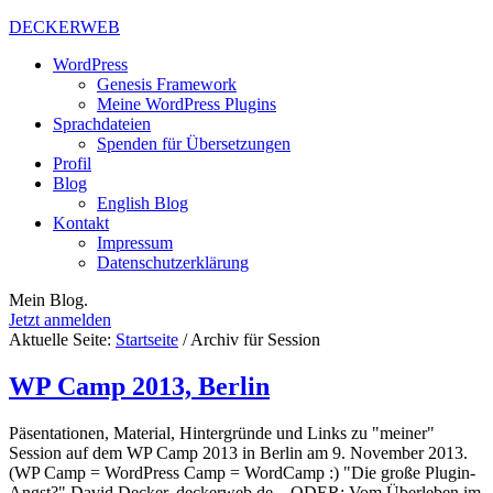
DECKERWEB
WordPress
Genesis Framework
Meine WordPress Plugins
Sprachdateien
Spenden für Übersetzungen
Profil
Blog
English Blog
Kontakt
Impressum
Datenschutzerklärung
Mein Blog.
Jetzt anmelden
Aktuelle Seite:
Startseite
/
Archiv für Session
WP Camp 2013, Berlin
Päsentationen, Material, Hintergründe und Links zu "meiner"
Session auf dem WP Camp 2013 in Berlin am 9. November 2013.
(WP Camp = WordPress Camp = WordCamp :) "Die große Plugin-
Angst?" David Decker, deckerweb.de ...ODER: Vom Überleben im