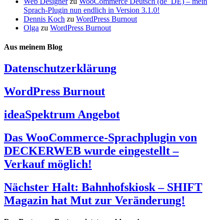
Web Designer
zu
WooCommerce Deutsch (de_DE) – mein
Sprach-Plugin nun endlich in Version 3.1.0!
Dennis Koch
zu
WordPress Burnout
Olga
zu
WordPress Burnout
Aus meinem Blog
Datenschutzerklärung
WordPress Burnout
ideaSpektrum Angebot
Das WooCommerce-Sprachplugin von
DECKERWEB wurde eingestellt –
Verkauf möglich!
Nächster Halt: Bahnhofskiosk – SHIFT
Magazin hat Mut zur Veränderung!