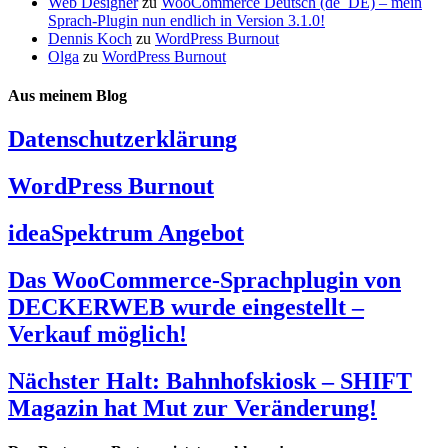
Web Designer
zu
WooCommerce Deutsch (de_DE) – mein
Sprach-Plugin nun endlich in Version 3.1.0!
Dennis Koch
zu
WordPress Burnout
Olga
zu
WordPress Burnout
Aus meinem Blog
Datenschutzerklärung
WordPress Burnout
ideaSpektrum Angebot
Das WooCommerce-Sprachplugin von
DECKERWEB wurde eingestellt –
Verkauf möglich!
Nächster Halt: Bahnhofskiosk – SHIFT
Magazin hat Mut zur Veränderung!